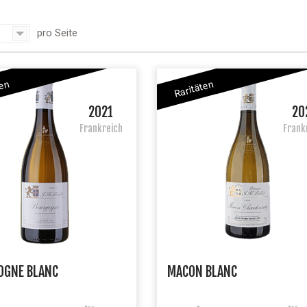
pro Seite
ten
Raritäten
2021
20
Frankreich
Frank
OGNE BLANC
MACON BLANC