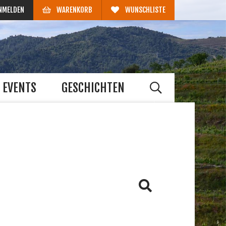
NMELDEN
WARENKORB
WUNSCHLISTE
EVENTS
GESCHICHTEN
HE
us
Barbera
Grenache