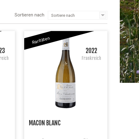
Sortieren nach
Sortiere nach
Raritäten
23
2022
reich
Frankreich
MACON BLANC