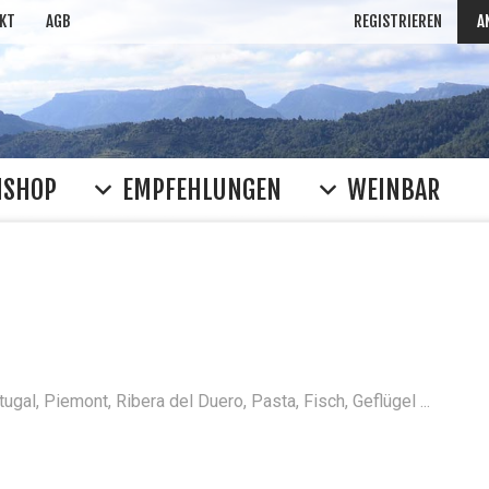
KT
AGB
REGISTRIEREN
A
NSHOP
EMPFEHLUNGEN
WEINBAR
WEIN SUC
Rioja
Clos Mogador
Ferrat
häufig gesucht: