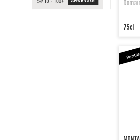
10
100+
ANWENDEN
Domain
CHF
-
75cl
Raritä
MONTA