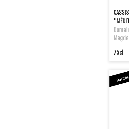
CASSIS
"MÉDI
Domain
Magdel
75cl
Raritä