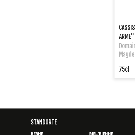
CASSIS
ARME"
Domain
Magdel
75cl
STANDORTE
BERNE
BIEL/BIENNE