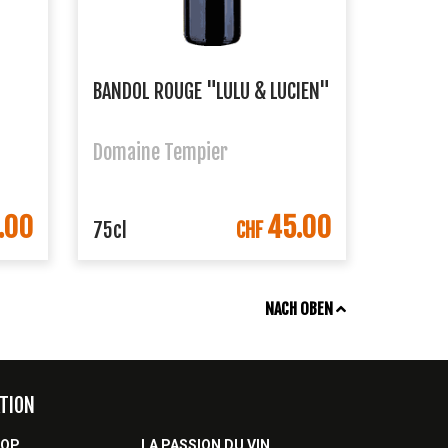
BANDOL ROUGE "LULU & LUCIEN"
Domaine Tempier
.00
45.00
ORB
IN DEN WARENKORB
75cl
CHF
NACH OBEN
TION
HOP
LA PASSION DU VIN