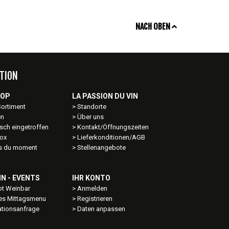
NACH OBEN
TION
HOP
LA PASSION DU VIN
Sortiment
Standorte
en
Über uns
sch eingetroffen
Kontakt/Öffnungszeiten
ox
Lieferkonditionen/AGB
ns du moment
Stellenangebote
IN - EVENTS
IHR KONTO
t Weinbar
Anmelden
les Mittagsmenu
Registrieren
ationsanfrage
Daten anpassen