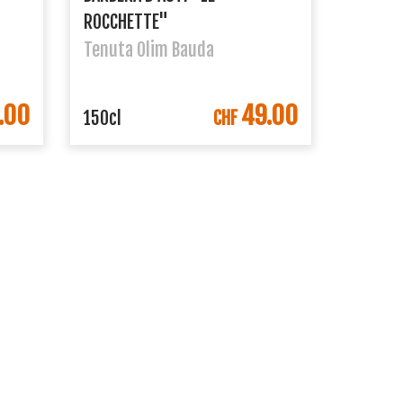
ROCCHETTE"
Tenuta Olim Bauda
.00
49.00
ORB
IN DEN WARENKORB
150cl
CHF