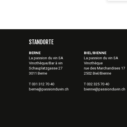
STANDORTE
BERNE
BIEL/BIENNE
La passion du vin SA
La passion du vin SA
Vinothèque/Bar à vin
Vinothèque
Schauplatzgasse 27
rue des Marchandises 17
3011 Berne
2502 Biel/Bienne
T 031 312 70 40
T 032 325 70 40
berne@passionduvin.ch
bienne@passionduvin.ch