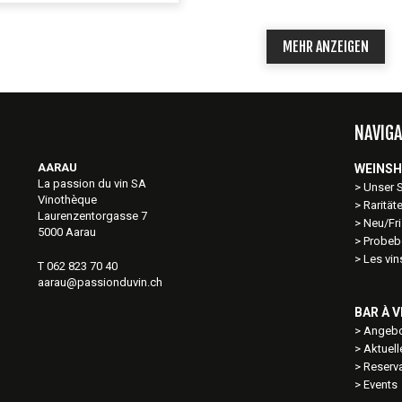
MEHR ANZEIGEN
NAVIGA
AARAU
WEINS
La passion du vin SA
Unser 
Vinothèque
Rarität
Laurenzentorgasse 7
Neu/Fri
5000 Aarau
Probeb
Les vi
T 062 823 70 40
aarau@passionduvin.ch
BAR À V
Angebo
Aktuel
Reserv
Events