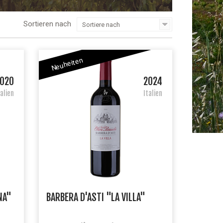
Sortieren nach
Sortiere nach
Neuheiten
020
2024
talien
Italien
NA"
BARBERA D'ASTI "LA VILLA"