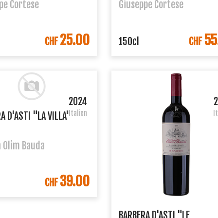
pe Cortese
Giuseppe Cortese
25.00
55
IN DEN WARENKORB
IN DEN WARENK
CHF
150cl
CHF
2024
Italien
I
A D'ASTI "LA VILLA"
 Olim Bauda
39.00
IN DEN WARENKORB
CHF
BARBERA D'ASTI "LE