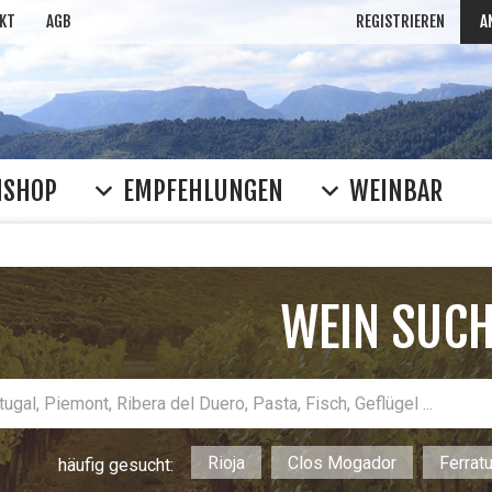
KT
AGB
REGISTRIEREN
A
NSHOP
EMPFEHLUNGEN
WEINBAR
WEIN SUC
Rioja
Clos Mogador
Ferrat
häufig gesucht: