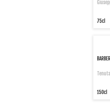
Giusep
75cl
BARBER
Tenuta
150cl