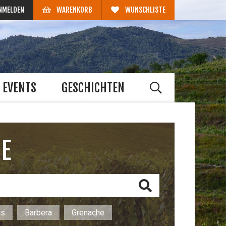
NMELDEN
WARENKORB
WUNSCHLISTE
EVENTS
GESCHICHTEN
HE
us
Barbera
Grenache