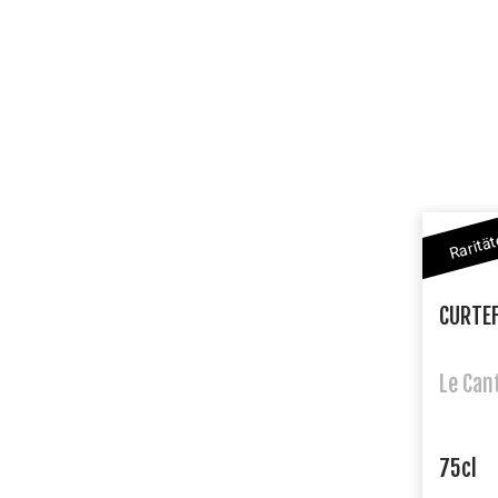
Raritä
CURTE
Le Can
75cl