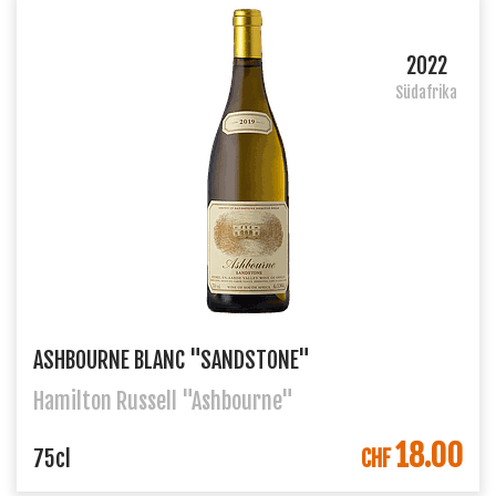
2022
Südafrika
ASHBOURNE BLANC "SANDSTONE"
Hamilton Russell "Ashbourne"
18.00
IN DEN WARENKORB
75cl
CHF