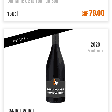
Domaine de la Tour du Bon
79.00
IN DEN WARENKORB
150cl
CHF
Raritäten
2020
Frankreich
BANDOL ROUGE