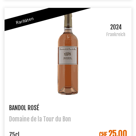
Raritäten
2024
Frankreich
BANDOL ROSÉ
Domaine de la Tour du Bon
25.00
IN DEN WARENKORB
75cl
CHF