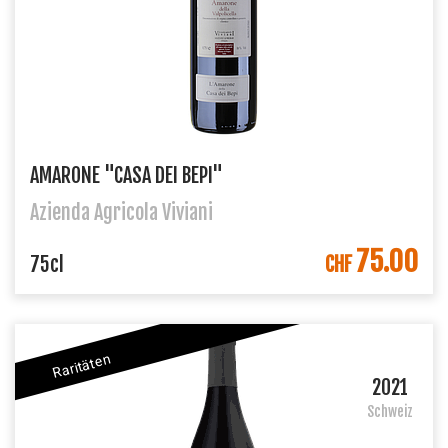
AMARONE "CASA DEI BEPI"
Azienda Agricola Viviani
75.00
IN DEN WARENKORB
75cl
CHF
Raritäten
2021
Schweiz