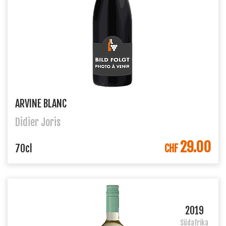
ARVINE BLANC
Didier Joris
29.00
IN DEN WARENKORB
70cl
CHF
2019
Südafrika