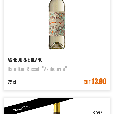
ASHBOURNE BLANC
Hamilton Russell "Ashbourne"
13.90
IN DEN WARENKORB
75cl
CHF
Neuheiten
2024