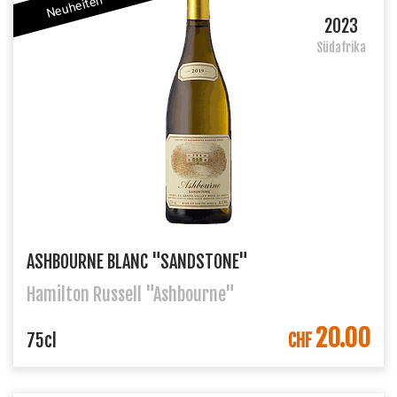
Neuheiten
2023
Südafrika
ASHBOURNE BLANC "SANDSTONE"
Hamilton Russell "Ashbourne"
20.00
IN DEN WARENKORB
75cl
CHF