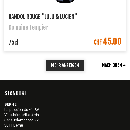
BANDOL ROUGE "LULU & LUCIEN"
Domaine Tempier
45.00
IN DEN WARENKORB
75cl
CHF
MEHR ANZEIGEN
NACH OBEN
STANDORTE
BERNE
La passion du vin SA
Vinothèque/Bar à vin
Schauplatzgasse 27
3011 Berne