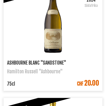
Südafrika
ASHBOURNE BLANC "SANDSTONE"
Hamilton Russell "Ashbourne"
20.00
IN DEN WARENKORB
75cl
CHF