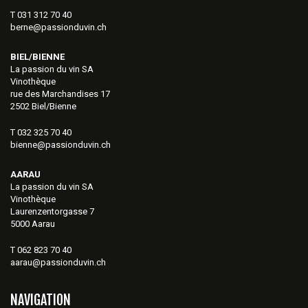
T 031 312 70 40
berne@passionduvin.ch
BIEL/BIENNE
La passion du vin SA
Vinothèque
rue des Marchandises 17
2502 Biel/Bienne
T 032 325 70 40
bienne@passionduvin.ch
AARAU
La passion du vin SA
Vinothèque
Laurenzentorgasse 7
5000 Aarau
T 062 823 70 40
aarau@passionduvin.ch
NAVIGATION