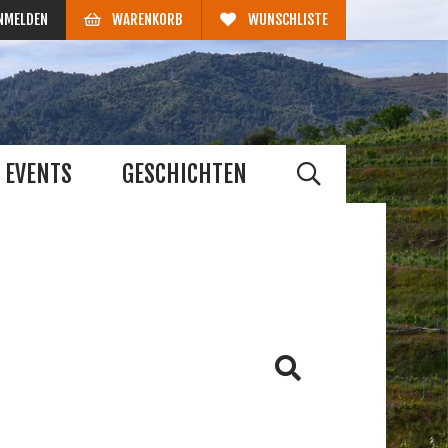
NMELDEN
WARENKORB
WUNSCHLISTE
EVENTS
GESCHICHTEN
HE
us
Barbera
Grenache