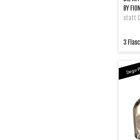
BY FIO
statt 
3 Flas
Degu-