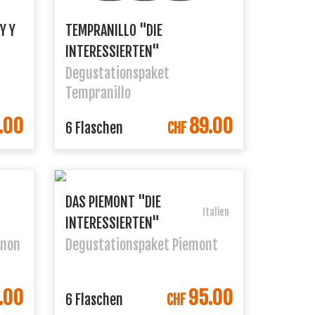
Y Y
TEMPRANILLO "DIE
INTERESSIERTEN"
Degustationspaket
Tempranillo
.00
89.00
ORB
IN DEN WARENKORB
6 Flaschen
CHF
DAS PIEMONT "DIE
Italien
INTERESSIERTEN"
gnon
Degustationspaket Piemont
.00
95.00
ORB
IN DEN WARENKORB
6 Flaschen
CHF