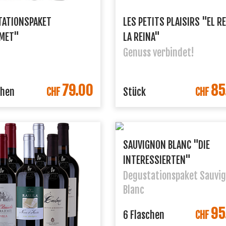
TATIONSPAKET
LES PETITS PLAISIRS "EL RE
MET"
LA REINA"
Genuss verbindet!
79.00
85
IN DEN WARENKORB
IN DEN WARENK
chen
CHF
Stück
CHF
SAUVIGNON BLANC "DIE
INTERESSIERTEN"
Degustationspaket Sauvi
Blanc
95
IN DEN WARENK
6 Flaschen
CHF