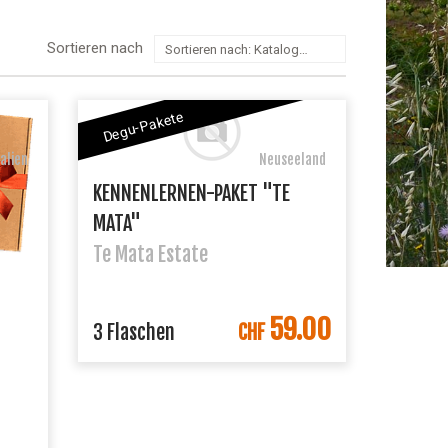
Sortieren nach
Sortieren nach: Katalogpreis: niedrig zu hoch
Degu-Pakete
talien
Neuseeland
KENNENLERNEN-PAKET "TE
MATA"
Te Mata Estate
59.00
IN DEN WARENKORB
3 Flaschen
CHF