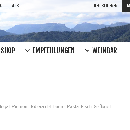
KT
AGB
REGISTRIEREN
A
NSHOP
EMPFEHLUNGEN
WEINBAR
WEIN SUC
Rioja
Clos Mogador
Ferrat
häufig gesucht: