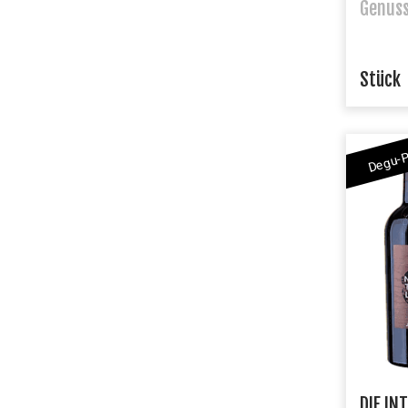
Genuss
Stück
Degu-
DIE IN