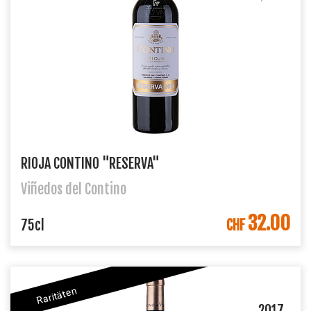
RIOJA CONTINO "RESERVA"
Viñedos del Contino
32.00
IN DEN WARENKORB
75cl
CHF
Raritäten
2017