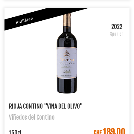
Raritäten
2022
Spanien
RIOJA CONTINO "VINA DEL OLIVO"
Viñedos del Contino
189.00
IN DEN WARENKORB
150cl
CHF