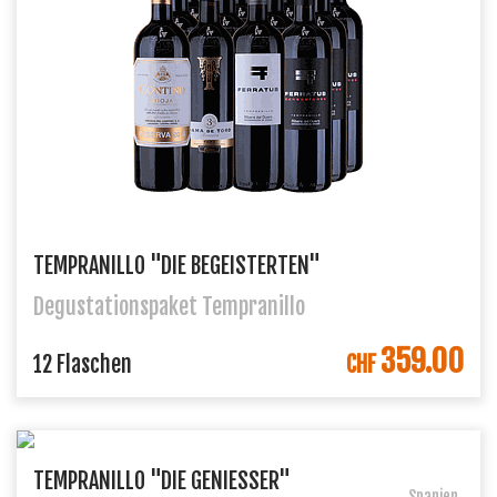
TEMPRANILLO "DIE BEGEISTERTEN"
Degustationspaket Tempranillo
359.00
IN DEN WARENKORB
12 Flaschen
CHF
TEMPRANILLO "DIE GENIESSER"
Spanien