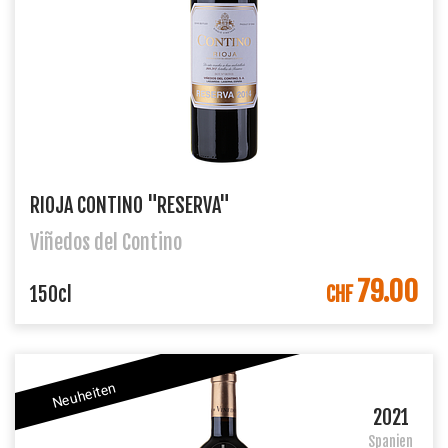
RIOJA CONTINO "RESERVA"
Viñedos del Contino
79.00
IN DEN WARENKORB
150cl
CHF
Neuheiten
2021
Spanien