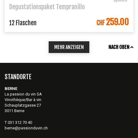
Degustationspaket Tempranillo
259.00
IN DEN WARENKORB
12 Flaschen
CHF
MEHR ANZEIGEN
NACH OBEN
STANDORTE
BERNE
La passion du vin SA
Vinothèque/Bar à vin
Schauplatzgasse 27
3011 Berne
T 031 312 70 40
berne@passionduvin.ch