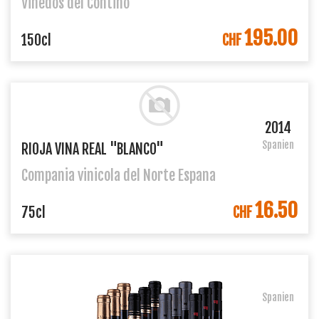
Viñedos del Contino
195.00
IN DEN WARENKORB
150cl
CHF
2014
Spanien
RIOJA VINA REAL "BLANCO"
Compania vinicola del Norte Espana
16.50
IN DEN WARENKORB
75cl
CHF
Spanien