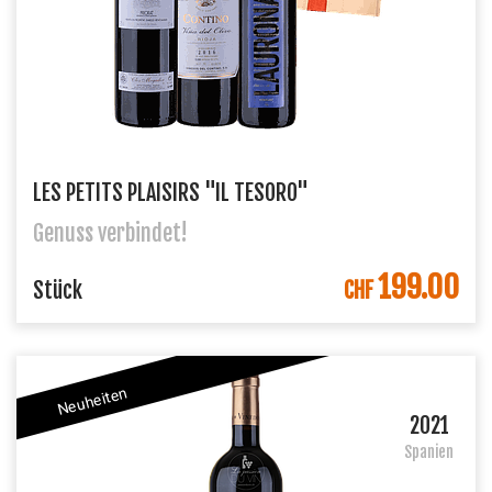
LES PETITS PLAISIRS "IL TESORO"
Genuss verbindet!
199.00
IN DEN WARENKORB
Stück
CHF
Neuheiten
2021
Spanien