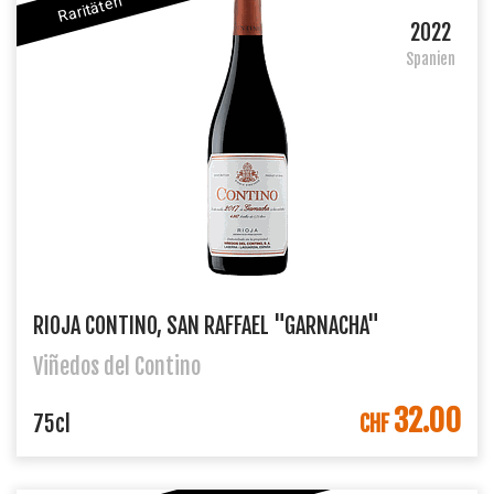
Raritäten
2022
Spanien
RIOJA CONTINO, SAN RAFFAEL "GARNACHA"
Viñedos del Contino
32.00
IN DEN WARENKORB
75cl
CHF