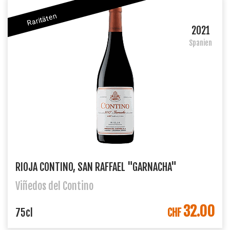
Raritäten
2021
Spanien
RIOJA CONTINO, SAN RAFFAEL "GARNACHA"
Viñedos del Contino
32.00
IN DEN WARENKORB
75cl
CHF