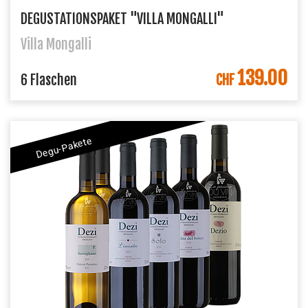
DEGUSTATIONSPAKET "VILLA MONGALLI"
Villa Mongalli
139.00
IN DEN WARENKORB
6 Flaschen
CHF
Degu-Pakete