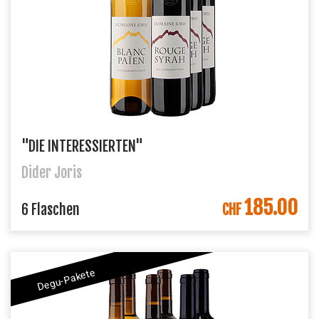
"DIE INTERESSIERTEN"
Dider Joris
185.00
IN DEN WARENKORB
6 Flaschen
CHF
Degu-Pakete