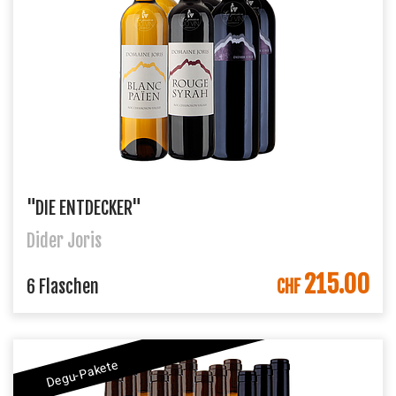
"DIE ENTDECKER"
Dider Joris
215.00
IN DEN WARENKORB
6 Flaschen
CHF
Degu-Pakete