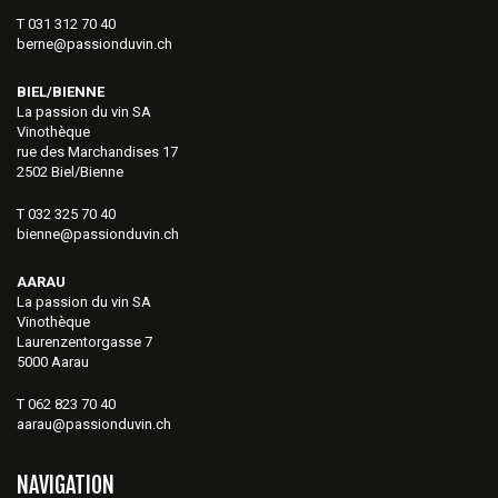
T 031 312 70 40
berne@passionduvin.ch
BIEL/BIENNE
La passion du vin SA
Vinothèque
rue des Marchandises 17
2502 Biel/Bienne
T 032 325 70 40
bienne@passionduvin.ch
AARAU
La passion du vin SA
Vinothèque
Laurenzentorgasse 7
5000 Aarau
T 062 823 70 40
aarau@passionduvin.ch
NAVIGATION