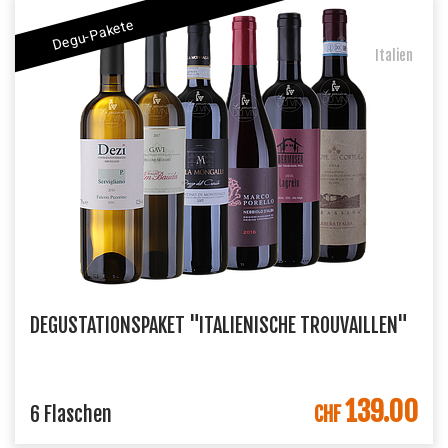
Degu-Pakete
Italien
DEGUSTATIONSPAKET "ITALIENISCHE TROUVAILLEN"
139.00
IN DEN WARENKORB
6 Flaschen
CHF