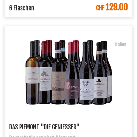
129.00
IN DEN WARENKORB
6 Flaschen
CHF
Italien
DAS PIEMONT "DIE GENIESSER"