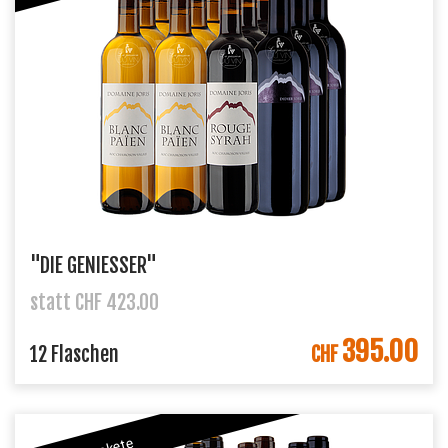
"DIE GENIESSER"
statt CHF 423.00
395.00
IN DEN WARENKORB
12 Flaschen
CHF