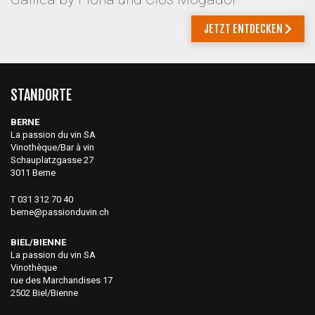
JETZT ENTDECKEN
STANDORTE
BERNE
La passion du vin SA
Vinothèque/Bar à vin
Schauplatzgasse 27
3011 Berne
T 031 312 70 40
berne@passionduvin.ch
BIEL/BIENNE
La passion du vin SA
Vinothèque
rue des Marchandises 17
2502 Biel/Bienne