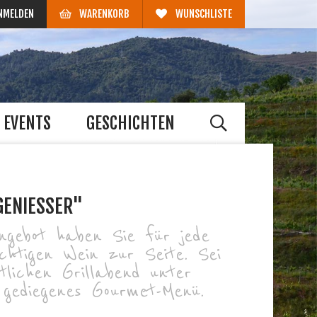
NMELDEN
WARENKORB
WUNSCHLISTE
EVENTS
GESCHICHTEN
GENIESSER"
ngebot haben Sie für jede
chtigen Wein zur Seite. Sei
tlichen Grillabend unter
 gediegenes Gourmet-Menü.