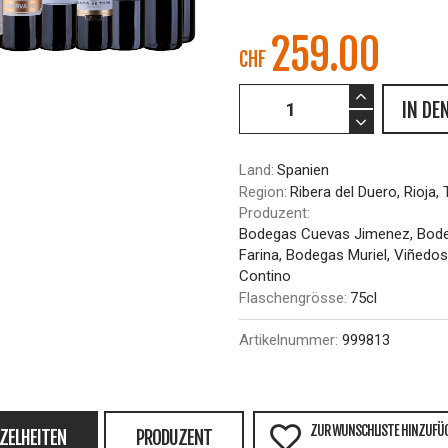
259.00
CHF
IN DE
Land:
Spanien
Region:
Ribera del Duero, Rioja,
Produzent:
Bodegas Cuevas Jimenez, Bod
Farina, Bodegas Muriel, Viñedos
Contino
Flaschengrösse:
75cl
Artikelnummer:
999813
ZUR WUNSCHLISTE HINZUFÜ
NZELHEITEN
PRODUZENT