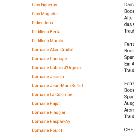
Dama
Clos Figueras
Bode
Clos Mogador
Alte
Didier Joris
das 
Trau
Distilleria Berta
Distilleria Marolo
Ferr
Domaine Alain Graillot
Bode
Span
Domaine Cauhapé
Ein 
Domaine Dubois d'Orgeval
Trau
Domaine Jasmin
Ferr
Domaine Jean-Marc Boillot
Bode
Domaine La Colombe
Span
Ausg
Domaine Pajot
Arom
Domaine Piaugier
Trau
Domaine Raspail-Ay
CHF 
Domaine Roulot