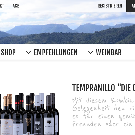
KT
AGB
REGISTRIEREN
A
NSHOP
EMPFEHLUNGEN
WEINBAR
TEMPRANILLO "DIE 
Mit diesem Kombia
Gelegenheit den ri
es für einen gemü
Freunden oder ein