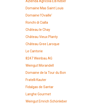
Azienda Agricola Edi Keber
Domaine Mas Saint Louis
Domaine l'Ovaille'
Ronchi di Cialla
Château le Chay
Château Vieux Planty
Château Gree Laroque
Le Cantorie
8247 Weinbau AG
Weingut Morandell
Domaine de la Tour du Bon
Fratelli Kauter
Fidalgas de Santar
Langhe Gourmet
Weingut Emrich Schönleber