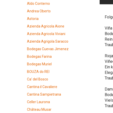
Aldo Conterno
Andrea Oberto
Folg
Astoria
Azienda Agricola Aione
Viña
Bode
Azienda Agricola Viviani
Rein
Azienda Agrigola Saracco
Trau
Bodegas Cuevas Jimenez
Rioj
Bodegas Farina
Viñe
Bodegas Muriel
Ein 
BOUZA do REI
Eleg
Trau
Ca' del Bosco
Cantina il Cavaliere
Dama
Cantina Sampietrana
Bode
Viel
Celler Laurona
Trau
Château Musar