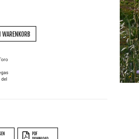
N WARENKORB
 Toro
egas
 del
GEN
PDF
DOWNLOAD