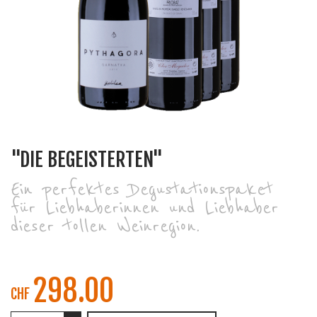
"DIE BEGEISTERTEN"
Ein perfektes Degustationspaket
für Liebhaberinnen und Liebhaber
dieser tollen Weinregion.
298.00
CHF