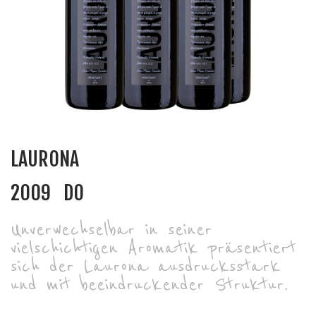
LAURONA
2009
DO
Unverwechselbar in seiner
vielschichtigen Aromatik präsentiert
sich der Laurona ausdrucksstark
und mit beeindruckender Struktur.