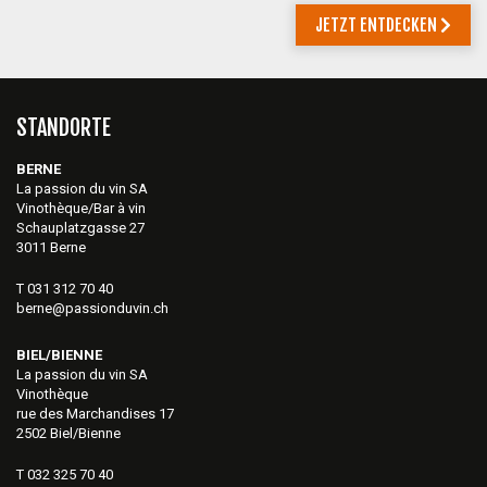
JETZT ENTDECKEN
STANDORTE
BERNE
La passion du vin SA
Vinothèque/Bar à vin
Schauplatzgasse 27
3011 Berne
T 031 312 70 40
berne@passionduvin.ch
BIEL/BIENNE
La passion du vin SA
Vinothèque
rue des Marchandises 17
2502 Biel/Bienne
T 032 325 70 40