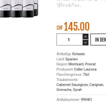
Struktur.
145.00
CHF
IN DE
Artikeltyp:
Rotwein
Land:
Spanien
Region:
Montsant, Priorat
Produzent:
Celler Laurona
Flaschengrösse:
75cl
Traubensorte:
Cabernet Sauvignon, Carignan,
Grenache, Syrah
Artikelnummer:
999401