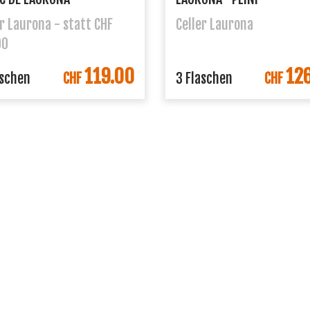
er Laurona - statt CHF
Celler Laurona
00
119.00
12
aschen
CHF
3 Flaschen
CHF