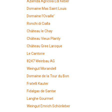
Azienda Agricola Edi Keber
Domaine Mas Saint Louis
Domaine l'Ovaille'
Ronchi di Cialla
Château le Chay
Château Vieux Planty
Château Gree Laroque
Le Cantorie
8247 Weinbau AG
Weingut Morandell
Domaine de la Tour du Bon
Fratelli Kauter
Fidalgas de Santar
Langhe Gourmet
Weingut Emrich Schönleber