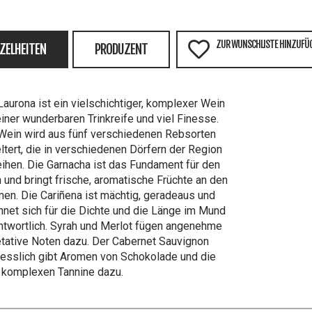
ZUR WUNSCHLISTE HINZUFÜ
NZELHEITEN
PRODUZENT
Laurona ist ein vielschichtiger, komplexer Wein
einer wunderbaren Trinkreife und viel Finesse.
Wein wird aus fünf verschiedenen Rebsorten
ltert, die in verschiedenen Dörfern der Region
ihen. Die Garnacha ist das Fundament für den
 und bringt frische, aromatische Früchte an den
en. Die Cariñena ist mächtig, geradeaus und
hnet sich für die Dichte und die Länge im Mund
ntwortlich. Syrah und Merlot fügen angenehme
tative Noten dazu. Der Cabernet Sauvignon
iesslich gibt Aromen von Schokolade und die
 komplexen Tannine dazu.