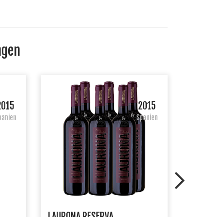
ngen
2015
2015
panien
Spanien
LAURONA RESERVA
NAUTIL