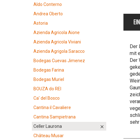
Aldo Conterno
Andrea Oberto
EI
Astoria
Azienda Agricola Aione
Azienda Agricola Viviani
Der 
Azienda Agrigola Saracco
mit 
Der 
Bodegas Cuevas Jimenez
geke
Bodegas Farina
gede
Bodegas Muriel
Wein
Gaum
BOUZA do REI
zeic
Ca' del Bosco
vera
Cantina il Cavaliere
vege
schl
Cantina Sampietrana
sehr
Celler Laurona
Château Musar