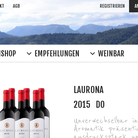
KT
AGB
REGISTRIEREN
A
NSHOP
EMPFEHLUNGEN
WEINBAR
LAURONA
2015
DO
Unverwechselbar in
Aromatik präsenti
ausdrucksstark un