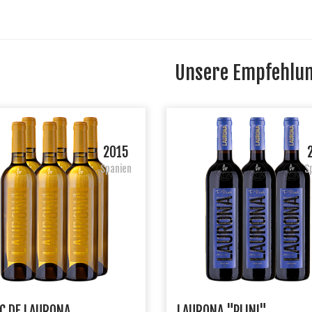
Unsere Empfehlu
2015
Spanien
S
C DE LAURONA
LAURONA "PLINI"