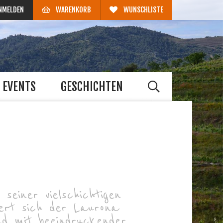
NMELDEN
WARENKORB
WUNSCHLISTE
EVENTS
GESCHICHTEN
 seiner vielschichtigen
ert sich der Laurona
d mit beeindruckender