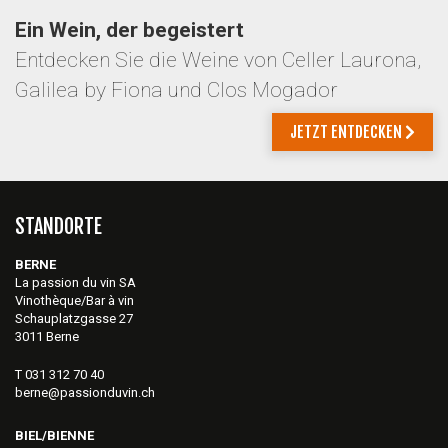
Ein Wein, der begeistert
Entdecken Sie die Weine von Celler Laurona,
Galilea by Fiona und Clos Mogador
JETZT ENTDECKEN
STANDORTE
BERNE
La passion du vin SA
Vinothèque/Bar à vin
Schauplatzgasse 27
3011 Berne
T 031 312 70 40
berne@passionduvin.ch
BIEL/BIENNE