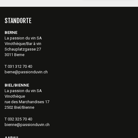
STANDORTE
BERNE
La passion du vin SA
Vinothèque/Bar à vin
Schauplatzgasse 27
3011 Berne
T 031 312 70 40
berne@passionduvin.ch
BIEL/BIENNE
La passion du vin SA
Vinothèque
rue des Marchandises 17
2502 Biel/Bienne
T 032 325 70 40
bienne@passionduvin.ch
AARAU