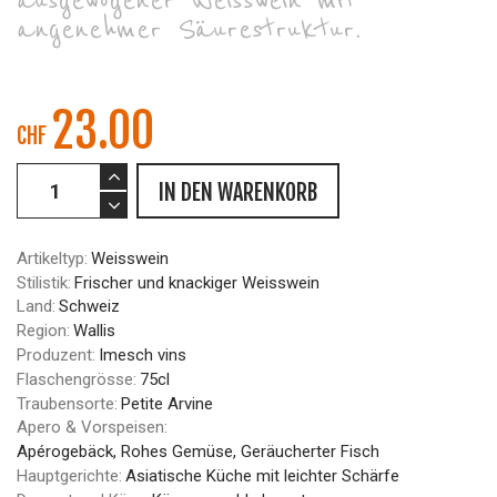
ausgewogener Weisswein mit
angenehmer Säurestruktur.
23.00
CHF
IN DEN WARENKORB
Artikeltyp:
Weisswein
Stilistik:
Frischer und knackiger Weisswein
Land:
Schweiz
Region:
Wallis
Produzent:
Imesch vins
Flaschengrösse:
75cl
Traubensorte:
Petite Arvine
Apero & Vorspeisen:
Apérogebäck, Rohes Gemüse, Geräucherter Fisch
Hauptgerichte:
Asiatische Küche mit leichter Schärfe