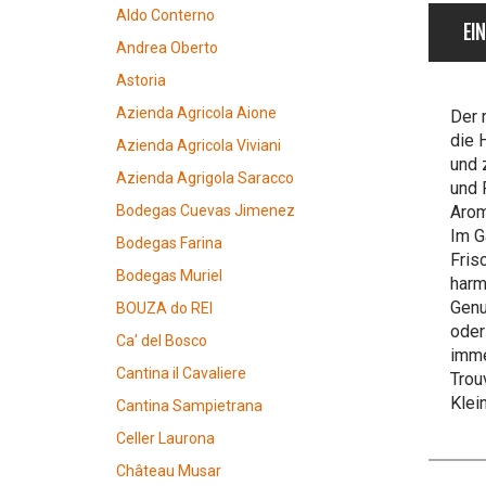
Aldo Conterno
EI
Andrea Oberto
Astoria
Azienda Agricola Aione
Der 
die 
Azienda Agricola Viviani
und 
Azienda Agrigola Saracco
und 
Arom
Bodegas Cuevas Jimenez
Im G
Bodegas Farina
Fris
Bodegas Muriel
harm
Genu
BOUZA do REI
oder
Ca' del Bosco
imme
Cantina il Cavaliere
Trou
Klei
Cantina Sampietrana
Celler Laurona
Château Musar