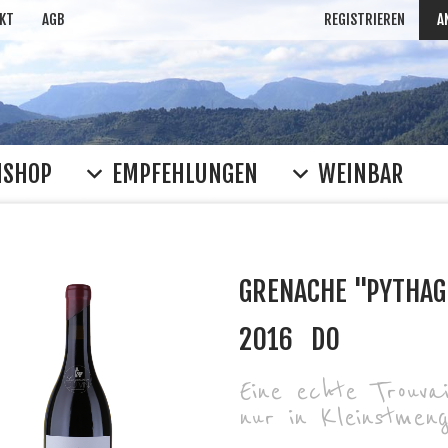
KT
AGB
REGISTRIEREN
A
NSHOP
EMPFEHLUNGEN
WEINBAR
GRENACHE "PYTHA
2016
DO
Eine echte Trouva
nur in Kleinstmeng