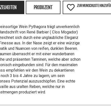
ZUR WUNSCHLISTE HINZUFÜ
NZELHEITEN
PRODUZENT
reinsortige Wein Pythagora trägt unverkennlich
Handschrift von René Barbier ( Clos Mogador)
zeichnet sich durch eine unglaubliche Eleganz
Finesse aus. In der Nase zeigt er eine würzige
atik und Nuancen von reifen, dunklen Beeren.
aumen überrascht er mit einer wunderbaren
che und präsenten Tanninen, welche aber schon
onisch eingebunden sind. Für den maximalen
ss empfehlen wir den Wein zu dekantieren
 noch 3 bis 4 Jahre zu lagern, um sein
nses Potenzial auszuschöpfen. Eine echte
vaille aus uralten Reben, welche nur in
nstmengen produziert wird.