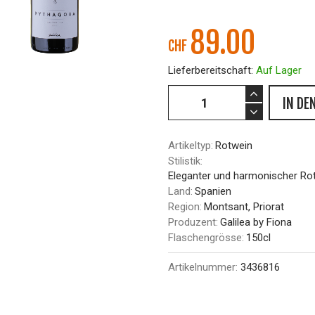
89.00
CHF
Lieferbereitschaft:
Auf Lager
IN DE
Artikeltyp:
Rotwein
Stilistik:
Eleganter und harmonischer Ro
Land:
Spanien
Region:
Montsant, Priorat
Produzent:
Galilea by Fiona
Flaschengrösse:
150cl
Artikelnummer:
3436816