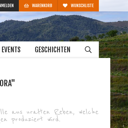
NMELDEN
WARENKORB
WUNSCHLISTE
EVENTS
GESCHICHTEN
GORA"
ille aus uralten Reben, welche
en produziert wird.