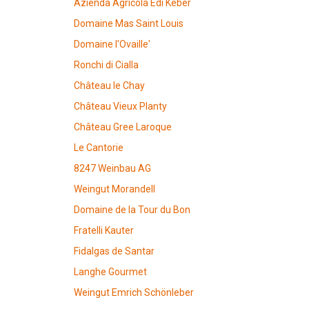
Azienda Agricola Edi Keber
Domaine Mas Saint Louis
Domaine l'Ovaille'
Ronchi di Cialla
Château le Chay
Château Vieux Planty
Château Gree Laroque
Le Cantorie
8247 Weinbau AG
Weingut Morandell
Domaine de la Tour du Bon
Fratelli Kauter
Fidalgas de Santar
Langhe Gourmet
Weingut Emrich Schönleber