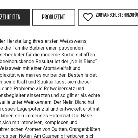
ZUR WUNSCHLISTE HINZUFÜ
NZELHEITEN
PRODUZENT
der Herstellung ihres ersten Weissweins,
te die Familie Barbier einen passenden
sebegleiter für die moderne Küche schaffen.
beeindruckende Resultat ist der „Nelin Blanc“.
Weisswein mit einer Aromavielfalt und
lexität wie man es nur bei den Besten findet.
h seine Kraft und Struktur lässt sich dieser
 ohne Probleme als Rotweinersatz und
nsbegleiter einsetzten und so gilt er als echte
vaille unter Weinkennern. Der Nelin Blanc hat
grosses Lagerpotenzial und entwickelt erst mit
Jahren sein immenses Potenzial. Die Nase
t sich mit intensiven, komplexen und
ührerischen Aromen von Quitten, Orangenblüten
grasigen Noten. Am Gaumen offenbaren sich