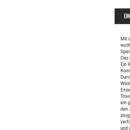
EI
Mit 
woll
Spei
Das 
Ein 
Komp
Durc
Wein
Esse
Trou
ein 
den 
zeig
verf
und 