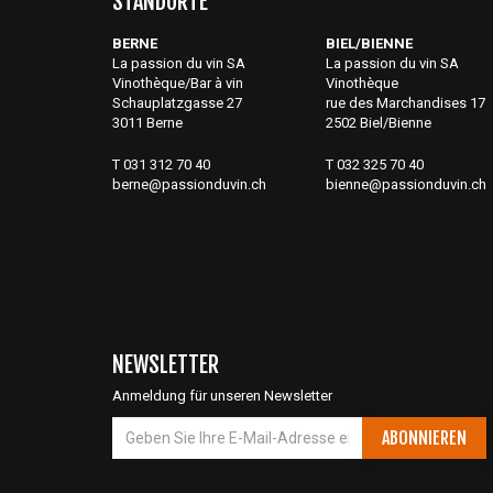
STANDORTE
BERNE
BIEL/BIENNE
La passion du vin SA
La passion du vin SA
Vinothèque/Bar à vin
Vinothèque
Schauplatzgasse 27
rue des Marchandises 17
3011 Berne
2502 Biel/Bienne
T 031 312 70 40
T 032 325 70 40
berne@passionduvin.ch
bienne@passionduvin.ch
NEWSLETTER
Anmeldung für unseren Newsletter
ABONNIEREN