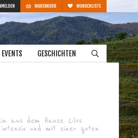
NMELDEN
WARENKORB
WUNSCHLISTE
EVENTS
GESCHICHTEN
ein aus dem Hause Clos
intensiv und mit einer guten