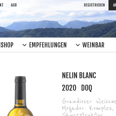
KT
AGB
REGISTRIEREN
A
NSHOP
EMPFEHLUNGEN
WEINBAR
NELIN BLANC
2020
DOQ
Grandioser Weissw
Mogador. Komplex, 
Säurestruktur.