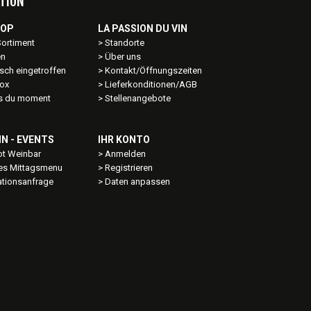
TION
HOP
LA PASSION DU VIN
Sortiment
Standorte
en
Über uns
sch eingetroffen
Kontakt/Öffnungszeiten
ox
Lieferkonditionen/AGB
ns du moment
Stellenangebote
IN - EVENTS
IHR KONTO
t Weinbar
Anmelden
les Mittagsmenu
Registrieren
ationsanfrage
Daten anpassen