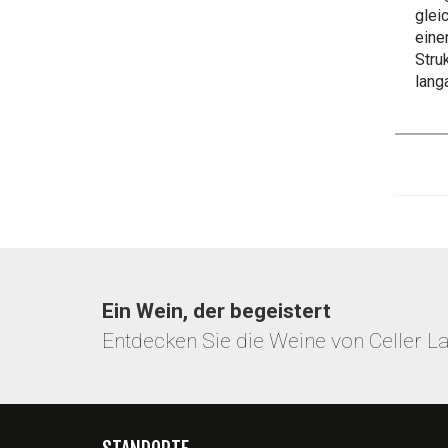
glei
eine
Stru
lang
Ein Wein, der begeistert
Entdecken Sie die Weine von Celler L