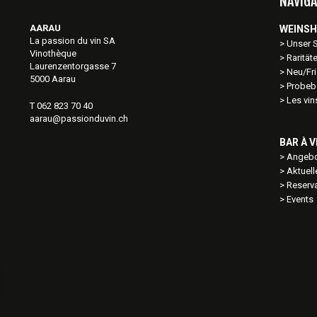
NAVIGA
AARAU
WEINS
La passion du vin SA
Unser 
Vinothèque
Rarität
Laurenzentorgasse 7
Neu/Fri
5000 Aarau
Probeb
Les vi
T 062 823 70 40
aarau@passionduvin.ch
BAR À V
Angebo
Aktuel
Reserv
Events