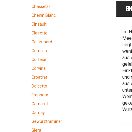
Chasselas
EI
Chenin Blanc
Cinsault
Im H
Clairette
Meer
Colombard
lieg
weni
Cornalin
aus 
Cortese
gele
Corvina
Eink
und 
Croatina
aus 
Dolcetto
unte
Frappato
Wein
geke
Gamaret
Würz
Gamay
Gewürztraminer
Glera