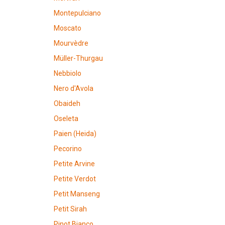
Montepulciano
Moscato
Mourvèdre
Müller-Thurgau
Nebbiolo
Nero d'Avola
Obaideh
Oseleta
Paien (Heida)
Pecorino
Petite Arvine
Petite Verdot
Petit Manseng
Petit Sirah
Pinot Bianco