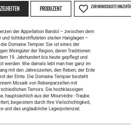
ZUR WUNSCHLISTE HINZUFÜ
NZELHEITEN
PRODUZENT
erzen der Appellation Bandol – zwischen dem
 und lichtdurchfluteten steilen Hanglagen –
t die Domaine Tempier. Sie ist eines der
gen Weingüter der Region, deren Traditionen
dem 19. Jahrhundert bis heute gepflegt und
bt werden. Wie damals lebt man hier ganz im
lang mit den Jahreszeiten, den Reben, der Erde
mit der Ernte. Die Domaine Tempier besteht
einem Mosaik von Rebenparzellen mit
rschiedlichen Terroirs. Die hochklassigen
e, hauptsächlich aus der Mourvèdre -Traube
ltert, begeistern durch Ihre Vielschichtigkeit,
e und das unglaubliche Lagerpotenzial.