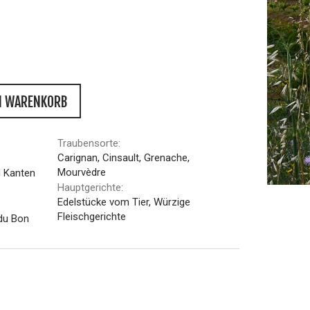
N WARENKORB
Traubensorte:
Carignan, Cinsault, Grenache,
Mourvèdre
d Kanten
Hauptgerichte:
Edelstücke vom Tier, Würzige
Fleischgerichte
du Bon