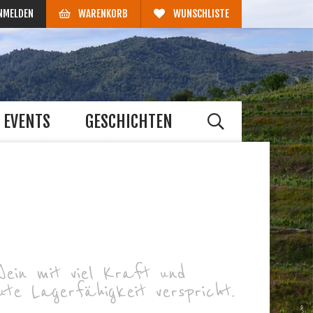
NMELDEN
WARENKORB
WUNSCHLISTE
EVENTS
GESCHICHTEN
ein mit viel Kraft und
te Lagerfähigkeit verspricht.