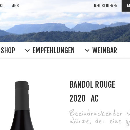
KT
AGB
REGISTRIEREN
A
NSHOP
EMPFEHLUNGEN
WEINBAR
BANDOL ROUGE
2020
AC
Beeindruckender W
Würze, der eine gu