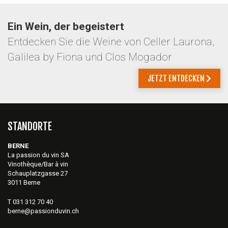
Ein Wein, der begeistert
Entdecken Sie die Weine von Celler Laurona,
Galilea by Fiona und Clos Mogador
JETZT ENTDECKEN
STANDORTE
BERNE
La passion du vin SA
Vinothèque/Bar à vin
Schauplatzgasse 27
3011 Berne
T 031 312 70 40
berne@passionduvin.ch