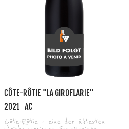
CÔTE-RÔTIE "LA GIROFLARIE"
2021
AC
Côte-Rôtie - eine der ältesten