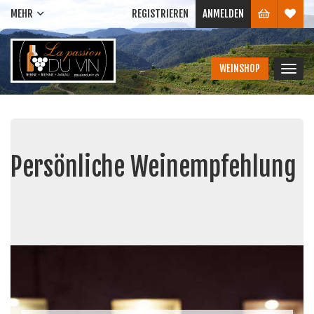
MEHR
REGISTRIEREN
ANMELDEN
WEINSHOP
Navig
ein-/
Persönliche Weinempfehlung