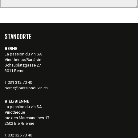
STANDORTE
BERNE
La passion du vin SA
Vinothèque/Bar à vin
Schauplatzgasse 27
3011 Berne
T 031 312 70 40
berne@passionduvin.ch
BIEL/BIENNE
La passion du vin SA
Vinothèque
rue des Marchandises 17
2502 Biel/Bienne
T 032 325 70 40