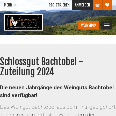
MEHR
REGISTRIEREN
ANMELDEN
WEINSHOP
Navig
ein-/
Schlossgut Bachtobel -
Zuteilung 2024
Die neuen Jahrgänge des Weinguts Bachtobel
sind verfügbar!
Das Weingut Bachtobel aus dem Thurgau gehört
zu den renommiertesten Weingütern der