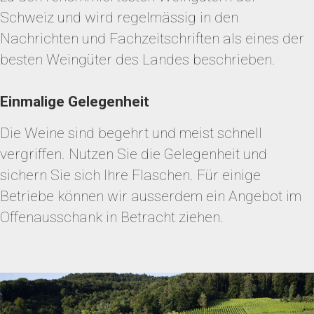
Schweiz und wird regelmässig in den
Nachrichten und Fachzeitschriften als eines der
besten Weingüter des Landes beschrieben.
Einmalige Gelegenheit
Die Weine sind begehrt und meist schnell
vergriffen. Nutzen Sie die Gelegenheit und
sichern Sie sich Ihre Flaschen. Für einige
Betriebe können wir ausserdem ein Angebot im
Offenausschank in Betracht ziehen.