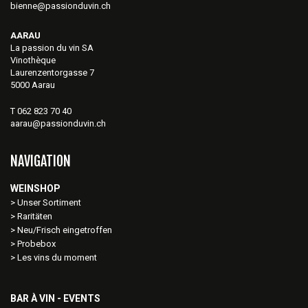
bienne@passionduvin.ch
AARAU
La passion du vin SA
Vinothèque
Laurenzentorgasse 7
5000 Aarau
T 062 823 70 40
aarau@passionduvin.ch
NAVIGATION
WEINSHOP
Unser Sortiment
Raritäten
Neu/Frisch eingetroffen
Probebox
Les vins du moment
BAR À VIN - EVENTS