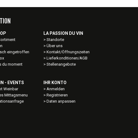
TION
HOP
LA PASSION DU VIN
Sortiment
Standorte
en
Über uns
sch eingetroffen
Kontakt/Öffnungszeiten
ox
Lieferkonditionen/AGB
ns du moment
Stellenangebote
IN - EVENTS
IHR KONTO
t Weinbar
Anmelden
les Mittagsmenu
Registrieren
ationsanfrage
Daten anpassen