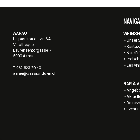
NAVIGA
AARAU
WEINS
La passion du vin SA
Unser 
Vinothèque
Rarität
Laurenzentorgasse 7
Neu/Fri
5000 Aarau
Probeb
Les vi
T 062 823 70 40
aarau@passionduvin.ch
BAR À V
Angebo
Aktuel
Reserv
Events