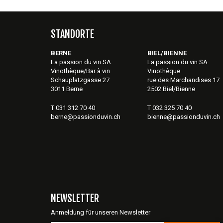
STANDORTE
BERNE
BIEL/BIENNE
La passion du vin SA
La passion du vin SA
Vinothèque/Bar à vin
Vinothèque
Schauplatzgasse 27
rue des Marchandises 17
3011 Berne
2502 Biel/Bienne
T 031 312 70 40
T 032 325 70 40
berne@passionduvin.ch
bienne@passionduvin.ch
NEWSLETTER
Anmeldung für unseren Newsletter