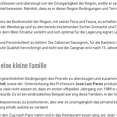
schlossen und überzeugt von der Einzigartigkeit der Region, wollte er 
teil beweisen. Nämlich, dass es in dieser Region Bedingungen und Terro
iers die Biodiversität der Region, mit seiner Flora und Fauna, zu erhal
 der Weinberge und zu den bereits bestehenden Sorten Grenache und C
e dem Wein Struktur verleiht und sich optimal für die Lagerung eignet,
 und Persönlichkeit zu keltern. Die Cabernet Sauvignon, für die Barbier
ute Qualität hervorbringt und nicht wie die Carignan erst nach 15 Jahre
eine kleine Familie
sergewöhnlichen Bedingungen des Priorats zu überzeugen und zusamme
Dofi
, sowie der Unterstützung des Professors
Jose Luis Perez
produzie
 viele nicht wissen ist, dass im ersten offiziellen Jahrgang von 1989 i
 wurde. Es ist ein eindrückliches Beispiel wie eng diese Familien, in der
tklasseniveau zu positionieren, also war es unumgänglich das jemand be
ng erhält, welche es verdient.
k den Zug nach Paris nahm und in das Restaurant essen ging, wo Jean 