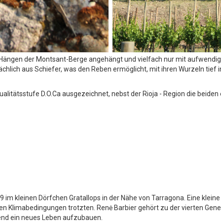
n Hängen der Montsant-Berge angehängt und vielfach nur mit aufwendige
ächlich aus Schiefer, was den Reben ermöglicht, mit ihren Wurzeln tief
alitätsstufe D.O.Ca ausgezeichnet, nebst der Rioja - Region die beide
 im kleinen Dörfchen Gratallops in der Nähe von Tarragona. Eine klein
n Klimabedingungen trotzten. Renė Barbier gehört zu der vierten Gene
egend ein neues Leben aufzubauen.