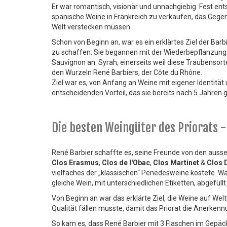
Er war romantisch, visionär und unnachgiebig. Fest ent
spanische Weine in Frankreich zu verkaufen, das Gegen
Welt verstecken müssen.
Schon von Beginn an, war es ein erklärtes Ziel der Barb
zu schaffen. Sie begannen mit der Wiederbepflanzung
Sauvignon an. Syrah, einerseits weil diese Traubensort
den Wurzeln René Barbiers, der Côte du Rhône.
Ziel war es, von Anfang an Weine mit eigener Identität
entscheidenden Vorteil, das sie bereits nach 5 Jahren g
Die besten Weingüter des Priorats - 
René Barbier schaffte es, seine Freunde von den aus
Clos Erasmus
,
Clos de l'Obac
,
Clos Martinet
&
Clos 
vielfaches der „klassischen“ Penedesweine kostete. Was
gleiche Wein, mit unterschiedlichen Etiketten, abgefüllt
Von Beginn an war das erklärte Ziel, die Weine auf Wel
Qualität fällen musste, damit das Priorat die Anerkennu
So kam es, dass René Barbier mit 3 Flaschen im Gepäc