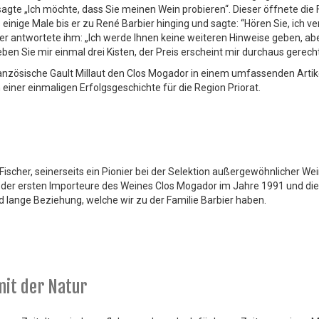
sagte „Ich möchte, dass Sie meinen Wein probieren“. Dieser öffnete die 
einige Male bis er zu René Barbier hinging und sagte: “Hören Sie, ich v
ier antwortete ihm: „Ich werde Ihnen keine weiteren Hinweise geben, a
 Sie mir einmal drei Kisten, der Preis erscheint mir durchaus gerecht
nzösische Gault Millaut den Clos Mogador in einem umfassenden Artike
einer einmaligen Erfolgsgeschichte für die Region Priorat.
ischer, seinerseits ein Pionier bei der Selektion außergewöhnlicher We
r der ersten Importeure des Weines Clos Mogador im Jahre 1991 und die
d lange Beziehung, welche wir zu der Familie Barbier haben.
mit der Natur