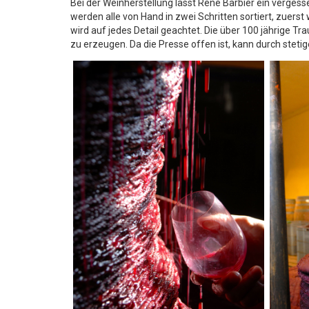
Bei der Weinherstellung lässt René Barbier ein verges
werden alle von Hand in zwei Schritten sortiert, zuer
wird auf jedes Detail geachtet. Die über 100 jährige T
zu erzeugen. Da die Presse offen ist, kann durch stet