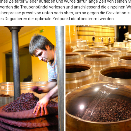
senes Zeitalter wieder aufleben und wurde dafür lange Zeit von seinen
st werden die Traubenbündel verlesen und anschliessend die einzelnen W
raubenpresse presst von unten nach oben, um so gegen die Gravitation z
iges Degustieren der optimale Zeitpunkt ideal bestimmt werden.