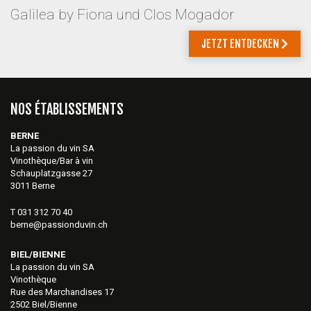
Galilea by Fiona und Clos Mogador
JETZT ENTDECKEN
NOS ÉTABLISSEMENTS
BERNE
La passion du vin SA
Vinothèque/Bar à vin
Schauplatzgasse 27
3011 Berne
T 031 312 70 40
berne@passionduvin.ch
BIEL/BIENNE
La passion du vin SA
Vinothèque
Rue des Marchandises 17
2502 Biel/Bienne