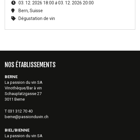
03. 12. 2026 18:00
à
03. 12. 2026 20:00
Bern
,
Suisse
Dégustation de vin
NOS ÉTABLISSEMENTS
BERNE
La passion du vin SA
Vinothèque/Bar à vin
Schauplatzgasse 27
3011 Berne
T 031 312 70 40
berne@passionduvin.ch
BIEL/BIENNE
La passion du vin SA