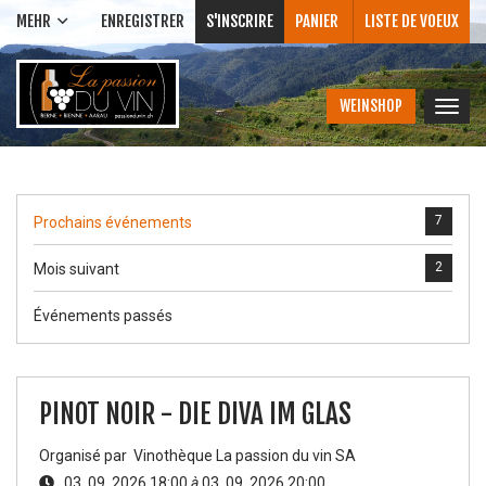
MEHR
ENREGISTRER
S'INSCRIRE
PANIER
LISTE DE VOEUX
WEINSHOP
Bascu
la
navig
7
Prochains événements
2
Mois suivant
Événements passés
PINOT NOIR - DIE DIVA IM GLAS
Organisé par
Vinothèque La passion du vin SA
03. 09. 2026 18:00
à
03. 09. 2026 20:00