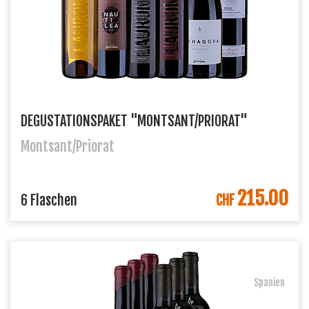
DEGUSTATIONSPAKET "MONTSANT/PRIORAT"
Montsant/Priorat
215.00
IN DEN WARENKORB
6 Flaschen
CHF
Spanien