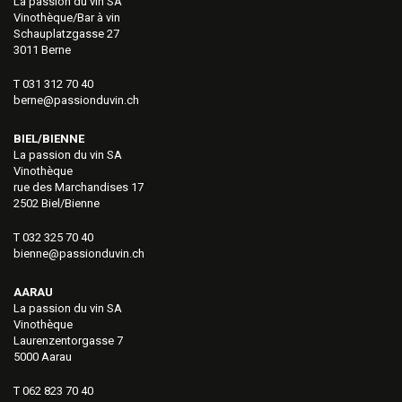
La passion du vin SA
Vinothèque/Bar à vin
Schauplatzgasse 27
3011 Berne
T 031 312 70 40
berne@passionduvin.ch
BIEL/BIENNE
La passion du vin SA
Vinothèque
rue des Marchandises 17
2502 Biel/Bienne
T 032 325 70 40
bienne@passionduvin.ch
AARAU
La passion du vin SA
Vinothèque
Laurenzentorgasse 7
5000 Aarau
T 062 823 70 40