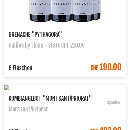
GRENACHE "PYTHAGORA"
Galilea by Fiona - statt CHF 210.00
190.00
IN DEN WARENKORB
6 Flaschen
CHF
KOMBIANGEBOT "MONTSANT/PRIORAT"
Spanien
Montsant/Priorat