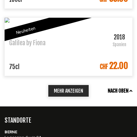
Neuheiten
NAUTILEA
2018
Galilea by Fiona
Spanien
22.00
IN DEN WARENKORB
75cl
CHF
MEHR ANZEIGEN
NACH OBEN
STANDORTE
BERNE