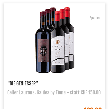
Spanien
"DIE GENIESSER"
Celler Laurona, Galilea by Fiona - statt CHF 150.00