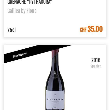
GRENACHE "PYTHAGORA"
Galilea by Fiona
35.00
IN DEN WARENKORB
75cl
CHF
Raritäten
2016
Spanien