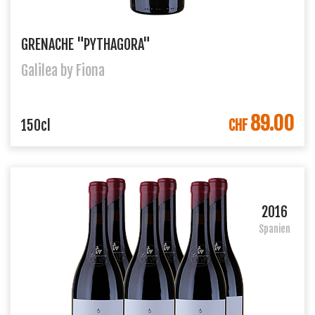
GRENACHE "PYTHAGORA"
Galilea by Fiona
89.00
IN DEN WARENKORB
150cl
CHF
2016
Spanien