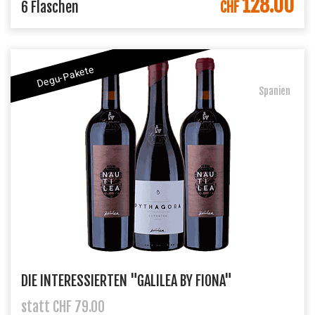
128.00
IN DEN WARENKORB
6 Flaschen
CHF
Degu-Pakete
Spanien
DIE INTERESSIERTEN "GALILEA BY FIONA"
statt CHF 79.00