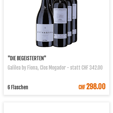
"DIE BEGEISTERTEN"
Galilea by Fiona, Clos Mogador - statt CHF 342.00
298.00
IN DEN WARENKORB
6 Flaschen
CHF