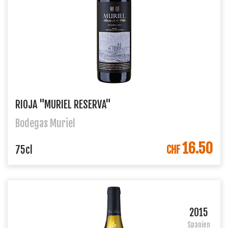
RIOJA "MURIEL RESERVA"
Bodegas Muriel
16.50
IN DEN WARENKORB
75cl
CHF
2015
Spanien