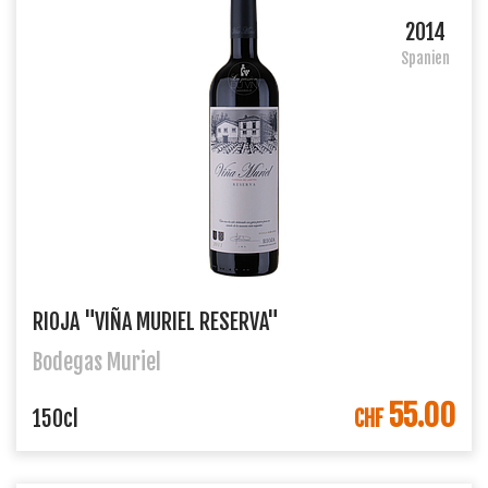
2014
Spanien
RIOJA "VIÑA MURIEL RESERVA"
Bodegas Muriel
55.00
IN DEN WARENKORB
150cl
CHF