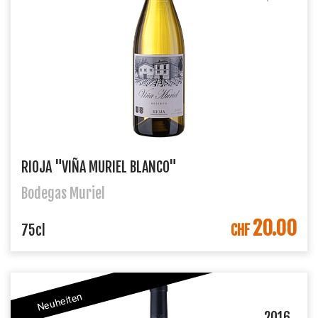
RIOJA "VIÑA MURIEL BLANCO"
Bodegas Muriel
20.00
IN DEN WARENKORB
75cl
CHF
Neuheiten
2016