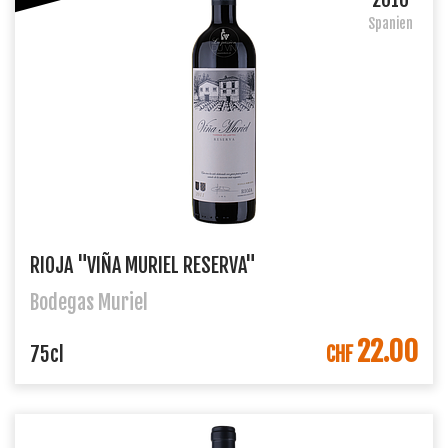
Spanien
RIOJA "VIÑA MURIEL RESERVA"
Bodegas Muriel
22.00
IN DEN WARENKORB
75cl
CHF