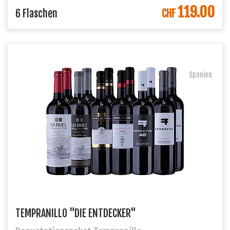
119.00
IN DEN WARENKORB
6 Flaschen
CHF
Spanien
TEMPRANILLO "DIE ENTDECKER"