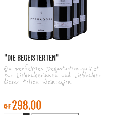
"DIE BEGEISTERTEN"
Ein perfektes Degustationspaket
für Liebhaberinnen und Liebhaber
dieser tollen Weinregion.
298.00
CHF