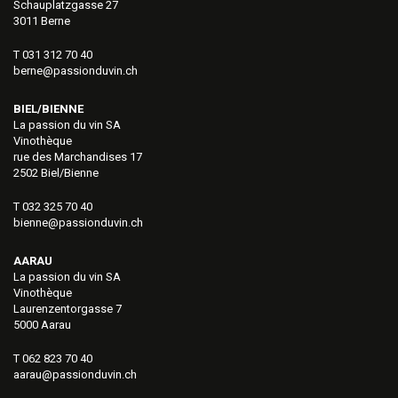
Schauplatzgasse 27
3011 Berne
T 031 312 70 40
berne@passionduvin.ch
BIEL/BIENNE
La passion du vin SA
Vinothèque
rue des Marchandises 17
2502 Biel/Bienne
T 032 325 70 40
bienne@passionduvin.ch
AARAU
La passion du vin SA
Vinothèque
Laurenzentorgasse 7
5000 Aarau
T 062 823 70 40
aarau@passionduvin.ch