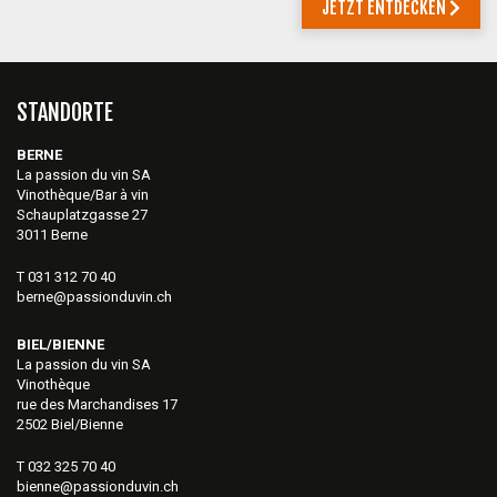
JETZT ENTDECKEN
STANDORTE
BERNE
La passion du vin SA
Vinothèque/Bar à vin
Schauplatzgasse 27
3011 Berne
T 031 312 70 40
berne@passionduvin.ch
BIEL/BIENNE
La passion du vin SA
Vinothèque
rue des Marchandises 17
2502 Biel/Bienne
T 032 325 70 40
bienne@passionduvin.ch