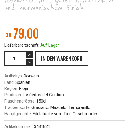
lebhafter Art, guter Holzstruktur
und harmonischem Finish
79.00
CHF
Lieferbereitschaft:
Auf Lager
IN DEN WARENKORB
Artikeltyp:
Rotwein
Land:
Spanien
Region:
Rioja
Produzent:
Viñedos del Contino
Flaschengrösse:
150cl
Traubensorte:
Graciano, Mazuelo, Tempranillo
Hauptgerichte:
Edelstücke vom Tier, Geschmortes
Artikelnummer:
3481821