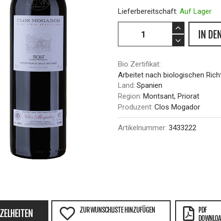
Lieferbereitschaft:
Auf Lager
IN DE
Bio Zertifikat:
Arbeitet nach biologischen Richt
Land:
Spanien
Region:
Montsant, Priorat
Produzent:
Clos Mogador
Artikelnummer:
3433222
ZUR WUNSCHLISTE HINZUFÜGEN
PDF
NZELHEITEN
DOWNLOA