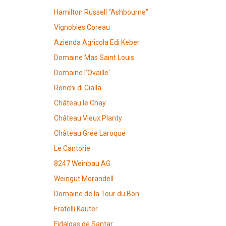
Hamilton Russell "Ashbourne"
Vignobles Coreau
Azienda Agricola Edi Keber
Domaine Mas Saint Louis
Domaine l'Ovaille'
Ronchi di Cialla
Château le Chay
Château Vieux Planty
Château Gree Laroque
Le Cantorie
8247 Weinbau AG
Weingut Morandell
Domaine de la Tour du Bon
Fratelli Kauter
Fidalgas de Santar