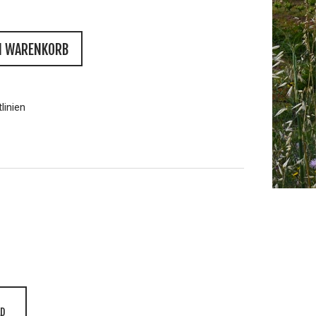
N WARENKORB
linien
D