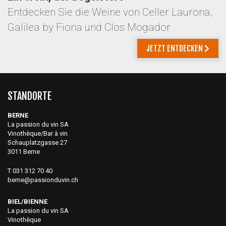
Entdecken Sie die Weine von Celler Laurona,
Galilea by Fiona und Clos Mogador
JETZT ENTDECKEN
STANDORTE
BERNE
La passion du vin SA
Vinothèque/Bar à vin
Schauplatzgasse 27
3011 Berne
T 031 312 70 40
berne@passionduvin.ch
BIEL/BIENNE
La passion du vin SA
Vinothèque