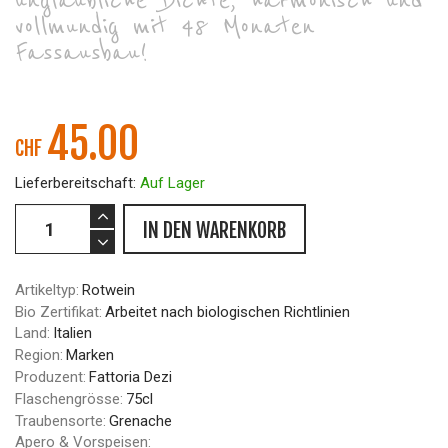
unglaubliche Dichte, harmonisch und
vollmundig mit 48 Monaten
Fassausbau!
45.00
CHF
Lieferbereitschaft:
Auf Lager
IN DEN WARENKORB
Artikeltyp:
Rotwein
Bio Zertifikat:
Arbeitet nach biologischen Richtlinien
Land:
Italien
Region:
Marken
Produzent:
Fattoria Dezi
Flaschengrösse:
75cl
Traubensorte:
Grenache
Apero & Vorspeisen: