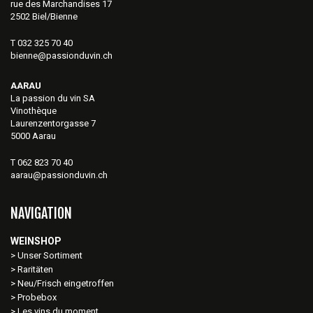
rue des Marchandises 17
2502 Biel/Bienne
T 032 325 70 40
bienne@passionduvin.ch
AARAU
La passion du vin SA
Vinothèque
Laurenzentorgasse 7
5000 Aarau
T 062 823 70 40
aarau@passionduvin.ch
NAVIGATION
WEINSHOP
Unser Sortiment
Raritäten
Neu/Frisch eingetroffen
Probebox
Les vins du moment