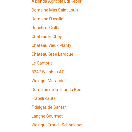
Azienda Agricola Edi Keber
Domaine Mas Saint Louis
Domaine l'Ovaille'
Ronchi di Cialla
Château le Chay
Château Vieux Planty
Château Gree Laroque
Le Cantorie
8247 Weinbau AG
Weingut Morandell
Domaine de la Tour du Bon
Fratelli Kauter
Fidalgas de Santar
Langhe Gourmet
Weingut Emrich Schönleber