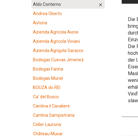
Aldo Conterno
Andrea Oberto
Die 
Astoria
brin
Azienda Agricola Aione
durc
Einz
Azienda Agricola Viviani
Die 
Azienda Agrigola Saracco
höch
der 
Bodegas Cuevas Jimenez
Eise
Bodegas Farina
Mask
Bodegas Muriel
weni
erhäl
BOUZA do REI
Vini
Ca' del Bosco
slaw
Cantina il Cavaliere
Cantina Sampietrana
Celler Laurona
Château Musar