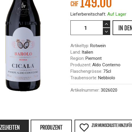
149.00
CHF
Lieferbereitschaft:
Auf Lager
IN DE
Artikeltyp:
Rotwein
Land:
Italien
Region:
Piemont
Produzent:
Aldo Conterno
Flaschengrösse:
75cl
Traubensorte:
Nebbiolo
Artikelnummer:
3026020
ZUR WUNSCHLISTE HINZUFÜ
NZELHEITEN
PRODUZENT