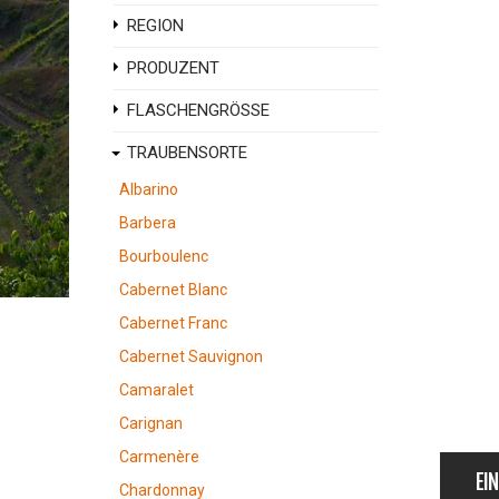
REGION
PRODUZENT
FLASCHENGRÖSSE
TRAUBENSORTE
Albarino
Barbera
Bourboulenc
Cabernet Blanc
Cabernet Franc
Cabernet Sauvignon
Camaralet
Carignan
Carmenère
EI
Chardonnay