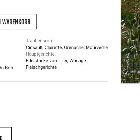
N WARENKORB
Traubensorte:
Cinsault, Clairette, Grenache, Mourvèdre
Hauptgerichte:
Edelstücke vom Tier, Würzige
Fleischgerichte
du Bon
D