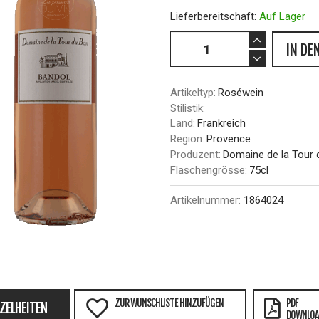
Lieferbereitschaft:
Auf Lager
IN DE
Artikeltyp:
Roséwein
Stilistik:
Land:
Frankreich
Region:
Provence
Produzent:
Domaine de la Tour 
Flaschengrösse:
75cl
Artikelnummer:
1864024
ZUR WUNSCHLISTE HINZUFÜGEN
PDF
NZELHEITEN
DOWNLOA