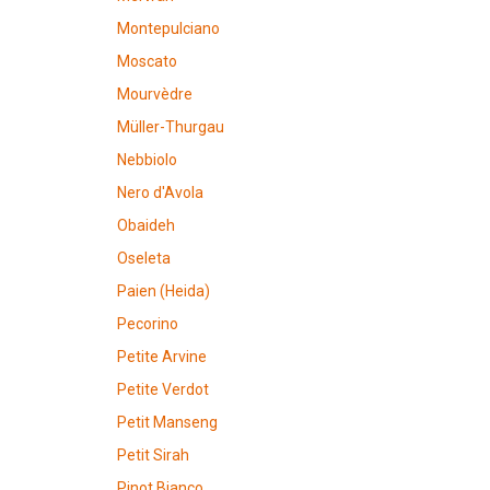
Montepulciano
Moscato
Mourvèdre
Müller-Thurgau
Nebbiolo
Nero d'Avola
Obaideh
Oseleta
Paien (Heida)
Pecorino
Petite Arvine
Petite Verdot
Petit Manseng
Petit Sirah
Pinot Bianco