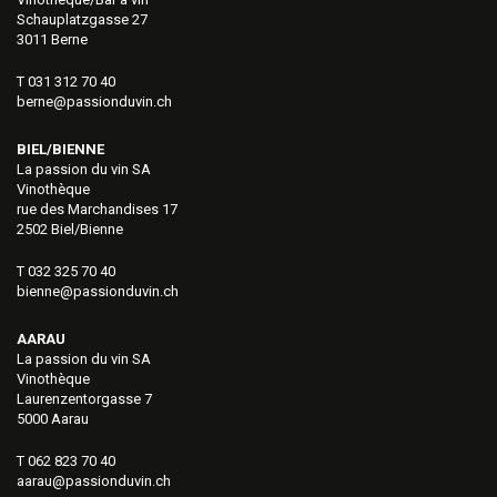
Schauplatzgasse 27
3011 Berne
T 031 312 70 40
berne@passionduvin.ch
BIEL/BIENNE
La passion du vin SA
Vinothèque
rue des Marchandises 17
2502 Biel/Bienne
T 032 325 70 40
bienne@passionduvin.ch
AARAU
La passion du vin SA
Vinothèque
Laurenzentorgasse 7
5000 Aarau
T 062 823 70 40
aarau@passionduvin.ch