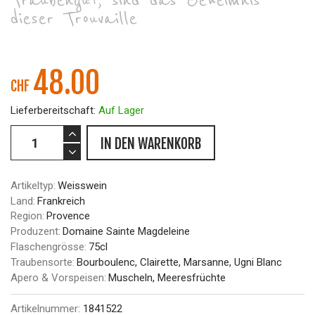
Traubengut, sind das Geheimnis
dieser Trouvaille
48.00
CHF
Lieferbereitschaft:
Auf Lager
IN DEN WARENKORB
Artikeltyp:
Weisswein
Land:
Frankreich
Region:
Provence
Produzent:
Domaine Sainte Magdeleine
Flaschengrösse:
75cl
Traubensorte:
Bourboulenc, Clairette, Marsanne, Ugni Blanc
Apero & Vorspeisen:
Muscheln, Meeresfrüchte
Artikelnummer:
1841522