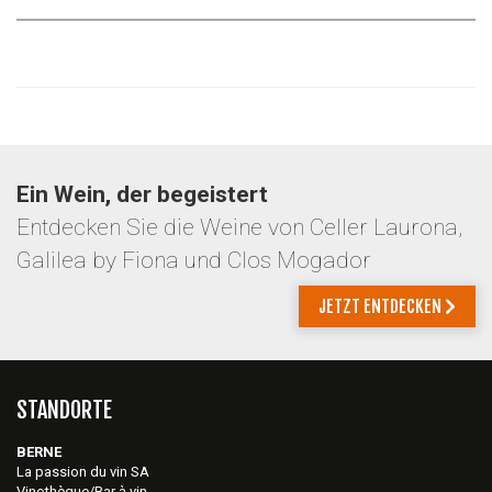
Ein Wein, der begeistert
Entdecken Sie die Weine von Celler Laurona,
Galilea by Fiona und Clos Mogador
JETZT ENTDECKEN
STANDORTE
BERNE
La passion du vin SA
Vinothèque/Bar à vin