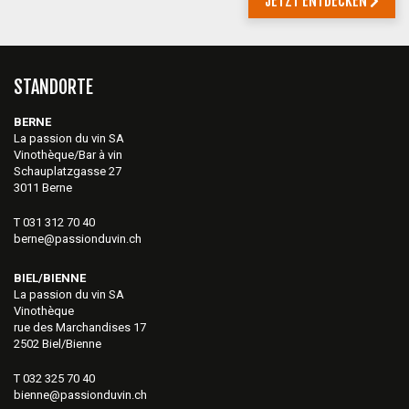
JETZT ENTDECKEN
STANDORTE
BERNE
La passion du vin SA
Vinothèque/Bar à vin
Schauplatzgasse 27
3011 Berne
T 031 312 70 40
berne@passionduvin.ch
BIEL/BIENNE
La passion du vin SA
Vinothèque
rue des Marchandises 17
2502 Biel/Bienne
T 032 325 70 40
bienne@passionduvin.ch