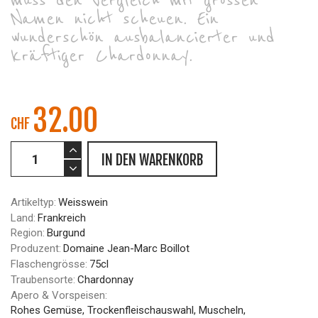
muss den Vergleich mit grossen
Namen nicht scheuen. Ein
wunderschön ausbalancierter und
kräftiger Chardonnay.
32.00
CHF
IN DEN WARENKORB
Artikeltyp:
Weisswein
Land:
Frankreich
Region:
Burgund
Produzent:
Domaine Jean-Marc Boillot
Flaschengrösse:
75cl
Traubensorte:
Chardonnay
Apero & Vorspeisen:
Rohes Gemüse, Trockenfleischauswahl, Muscheln,