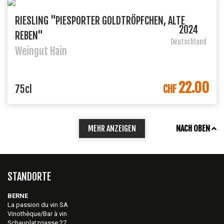
RIESLING "PIESPORTER GOLDTRÖPFCHEN, ALTE
2024
REBEN"
Deutschland
Weingut Hain
22.00
IN DEN WARENKORB
75cl
CHF
MEHR ANZEIGEN
NACH OBEN
STANDORTE
BERNE
La passion du vin SA
Vinothèque/Bar à vin
Schauplatzgasse 27