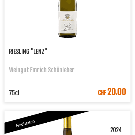
RIESLING "LENZ"
Weingut Emrich Schönleber
20.00
IN DEN WARENKORB
75cl
CHF
Neuheiten
2024