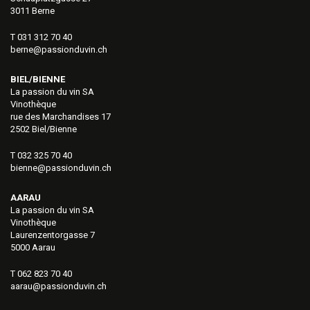
3011 Berne
T 031 312 70 40
berne@passionduvin.ch
BIEL/BIENNE
La passion du vin SA
Vinothèque
rue des Marchandises 17
2502 Biel/Bienne
T 032 325 70 40
bienne@passionduvin.ch
AARAU
La passion du vin SA
Vinothèque
Laurenzentorgasse 7
5000 Aarau
T 062 823 70 40
aarau@passionduvin.ch