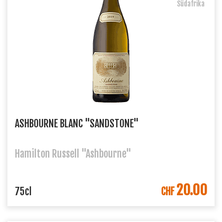
Südafrika
ASHBOURNE BLANC "SANDSTONE"
Hamilton Russell "Ashbourne"
20.00
IN DEN WARENKORB
75cl
CHF