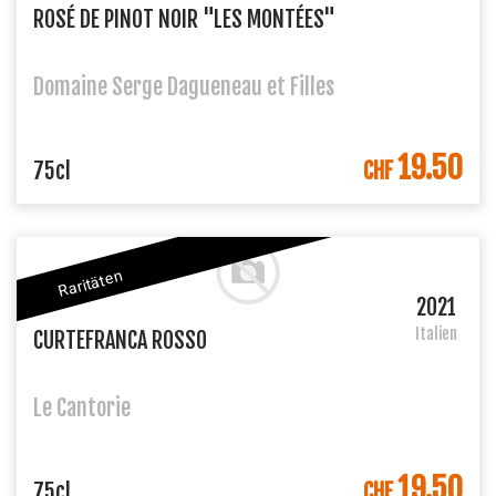
ROSÉ DE PINOT NOIR "LES MONTÉES"
Domaine Serge Dagueneau et Filles
19.50
IN DEN WARENKORB
75cl
CHF
Raritäten
2021
Italien
CURTEFRANCA ROSSO
Le Cantorie
19.50
IN DEN WARENKORB
75cl
CHF