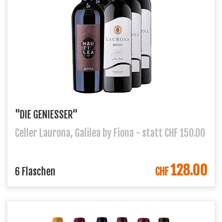
"DIE GENIESSER"
Celler Laurona, Galilea by Fiona - statt CHF 150.00
128.00
IN DEN WARENKORB
6 Flaschen
CHF