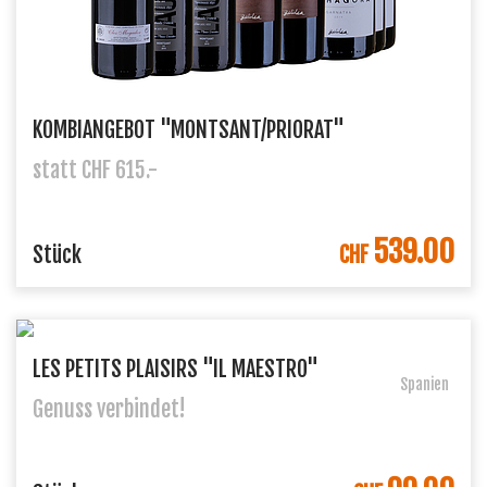
KOMBIANGEBOT "MONTSANT/PRIORAT"
statt CHF 615.-
539.00
IN DEN WARENKORB
Stück
CHF
LES PETITS PLAISIRS "IL MAESTRO"
Spanien
Genuss verbindet!