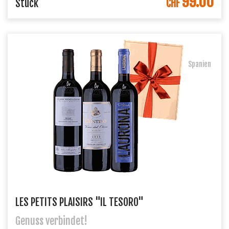
99.00
IN DEN WARENKORB
Stück
CHF
Spanien
LES PETITS PLAISIRS "IL TESORO"
Genuss verbindet!