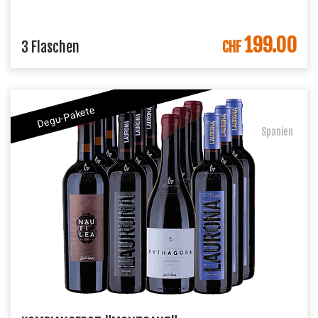
199.00
IN DEN WARENKORB
3 Flaschen
CHF
Degu-Pakete
Spanien