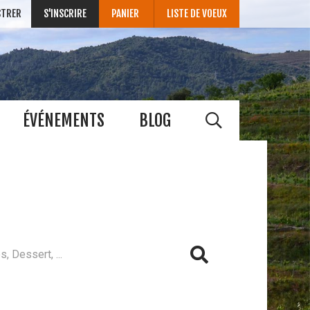
STRER
S'INSCRIRE
PANIER
LISTE DE VOEUX
ÉVÉNEMENTS
BLOG
E
rratus
Barbera
Grenache