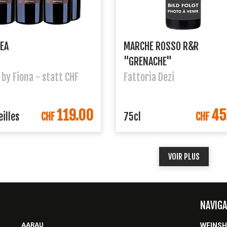
EA
MARCHE ROSSO R&R
"GRENACHE"
 by Fiona - statt CHF
Fattoria Dezi
119.00
45
DANS LE PANIER
DANS LE PANIE
illes
CHF
75cl
CHF
VOIR PLUS
NAVIGA
AARAU
WEINS