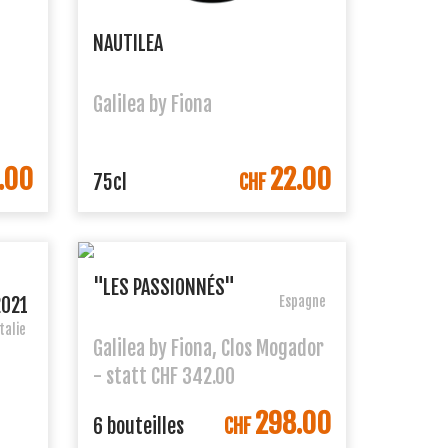
NAUTILEA
Galilea by Fiona
.00
22.00
R
DANS LE PANIER
75cl
CHF
"LES PASSIONNÉS"
2021
Espagne
Italie
Galilea by Fiona, Clos Mogador
- statt CHF 342.00
298.00
DANS LE PANIER
6 bouteilles
CHF