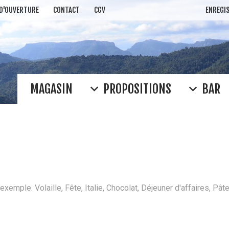
 D'OUVERTURE
CONTACT
CGV
ENREGI
MAGASIN
PROPOSITIONS
BAR
RECHERCH
Rioja
Clos Mogador
Fe
fréquemment recherché: