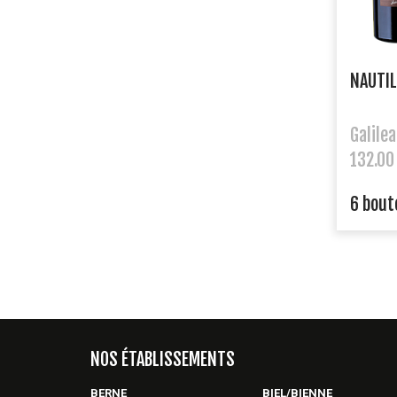
NAUTIL
Galilea
132.00
6 boute
NOS ÉTABLISSEMENTS
BERNE
BIEL/BIENNE