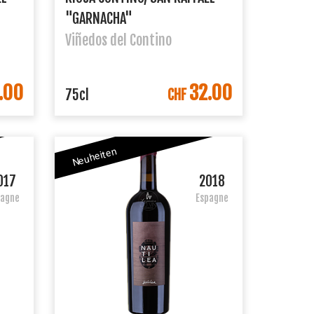
"GARNACHA"
Viñedos del Contino
.00
32.00
R
DANS LE PANIER
75cl
CHF
Neuheiten
017
2018
pagne
Espagne