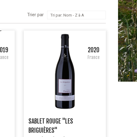
Trier par
Tri par: Nom - Z à A
019
2020
rance
France
SABLET ROUGE "LES
BRIGUIÈRES"