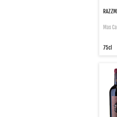
RAZZM
Mas Ca
75cl