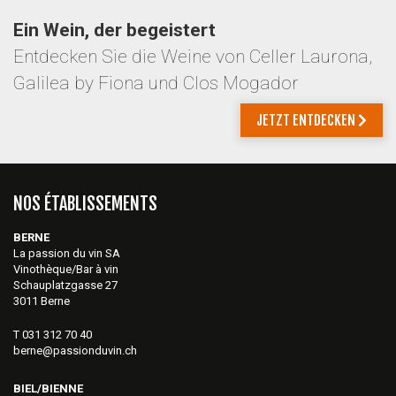
Ein Wein, der begeistert
Entdecken Sie die Weine von Celler Laurona,
Galilea by Fiona und Clos Mogador
JETZT ENTDECKEN
NOS ÉTABLISSEMENTS
BERNE
La passion du vin SA
Vinothèque/Bar à vin
Schauplatzgasse 27
3011 Berne
T 031 312 70 40
berne@passionduvin.ch
BIEL/BIENNE