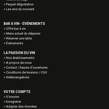
Paquet dégustation
Les vins du moment
BAR À VIN - ÉVÉNEMENTS
Offre bar à vin
Menu actuel du déjeuner
Réserver une table
Évènements
LA PASSION DU VIN
Nos établissements
A propos de nous
Contact / heures d'ouvertures
Conditions de livraison / CGV
Stellenangebote
VOTRE COMPTE
S'inscrire
Enregistrer
Adapter des données