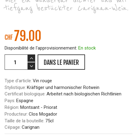
hier ein wunderbar dichter und mit
tiefgang bestückter Carignan-Wein.
79.00
CHF
Disponibilité de l'approvisionnement:
En stock
DANS LE PANIER
Type d'article:
Vin rouge
Stylistique:
Kräftiger und harmonischer Rotwein
Certificat biologique:
Arbeitet nach biologischen Richtlinien
Pays:
Espagne
Région:
Montsant - Priorat
Producteur:
Clos Mogador
Taille de la bouteille:
75cl
Cépage:
Carignan