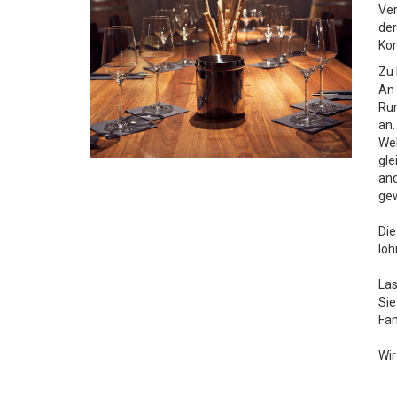
Ver
der
Kom
Zu 
An 
Run
an.
Wel
gle
and
gew
Die
loh
Las
Sie
Fam
Wir