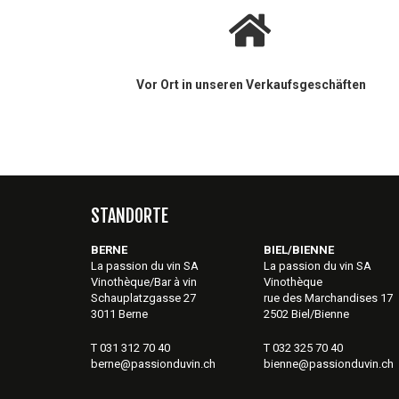
Vor Ort in unseren Verkaufsgeschäften
STANDORTE
BERNE
BIEL/BIENNE
La passion du vin SA
La passion du vin SA
Vinothèque/Bar à vin
Vinothèque
Schauplatzgasse 27
rue des Marchandises 17
3011 Berne
2502 Biel/Bienne
T 031 312 70 40
T 032 325 70 40
berne@passionduvin.ch
bienne@passionduvin.ch