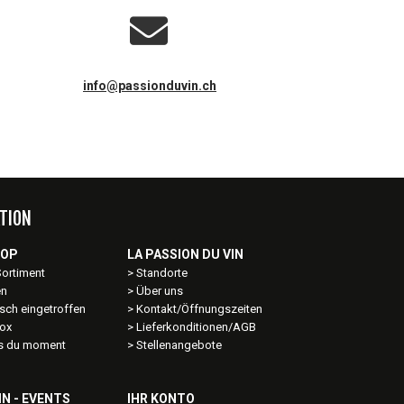
info@passionduvin.ch
TION
HOP
LA PASSION DU VIN
Sortiment
Standorte
en
Über uns
sch eingetroffen
Kontakt/Öffnungszeiten
ox
Lieferkonditionen/AGB
ns du moment
Stellenangebote
IN - EVENTS
IHR KONTO