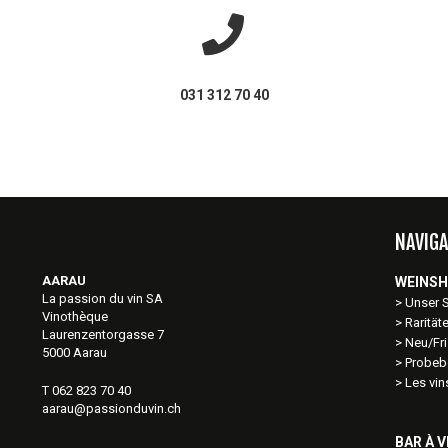
031 312 70 40
NAVIGA
AARAU
WEINS
La passion du vin SA
Unser 
Vinothèque
Rarität
Laurenzentorgasse 7
Neu/Fri
5000 Aarau
Probeb
Les vi
T 062 823 70 40
aarau@passionduvin.ch
BAR À V