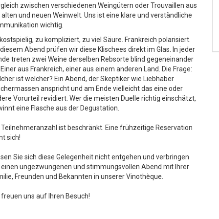
gleich zwischen verschiedenen Weingütern oder Trouvaillen aus
 alten und neuen Weinwelt. Uns ist eine klare und verständliche
munikation wichtig.
kostspielig, zu kompliziert, zu viel Säure. Frankreich polarisiert.
diesem Abend prüfen wir diese Klischees direkt im Glas. In jeder
de treten zwei Weine derselben Rebsorte blind gegeneinander
 Einer aus Frankreich, einer aus einem anderen Land. Die Frage:
cher ist welcher? Ein Abend, der Skeptiker wie Liebhaber
ichermassen anspricht und am Ende vielleicht das eine oder
ere Vorurteil revidiert. Wer die meisten Duelle richtig einschätzt,
innt eine Flasche aus der Degustation.
 Teilnehmeranzahl ist beschränkt. Eine frühzeitige Reservation
nt sich!
sen Sie sich diese Gelegenheit nicht entgehen und verbringen
 einen ungezwungenen und stimmungsvollen Abend mit Ihrer
ilie, Freunden und Bekannten in unserer Vinothèque.
 freuen uns auf Ihren Besuch!